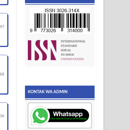
-97
68
KONTAK WA ADMIN
36