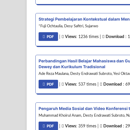
Strategi Pembelajaran Kontekstual dalam Me
*Fuji Ochtaulia, Desy Safitri, Sujarwo
PDF
|
Views
: 1236 times |
Download
: 
Perbandingan Hasil Belajar Mahasiswa dan Gu
Dewey dan Kurikulum Tradisional
Ade Reza Maulana, Desty Endrawati Subroto, Yesi Oktav
PDF
|
Views
: 537 times |
Download
: 69
Pengaruh Media Sosial dan Video Konferensi 
Muhammad Khoirul Anam, Desty Endrawati Subroto, Naz
PDF
|
Views
: 359 times |
Download
: 29