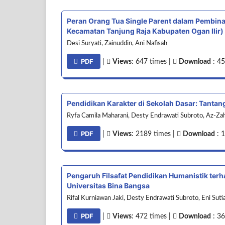
Peran Orang Tua Single Parent dalam Pembinaan
Kecamatan Tanjung Raja Kabupaten Ogan Ilir)
Desi Suryati, Zainuddin, Ani Nafisah
PDF
|
Views
: 647 times |
Download
: 45
Pendidikan Karakter di Sekolah Dasar: Tanta
Ryfa Camila Maharani, Desty Endrawati Subroto, Az-Zahr
PDF
|
Views
: 2189 times |
Download
: 
Pengaruh Filsafat Pendidikan Humanistik ter
Universitas Bina Bangsa
Rifal Kurniawan Jaki, Desty Endrawati Subroto, Eni Suti
PDF
|
Views
: 472 times |
Download
: 36