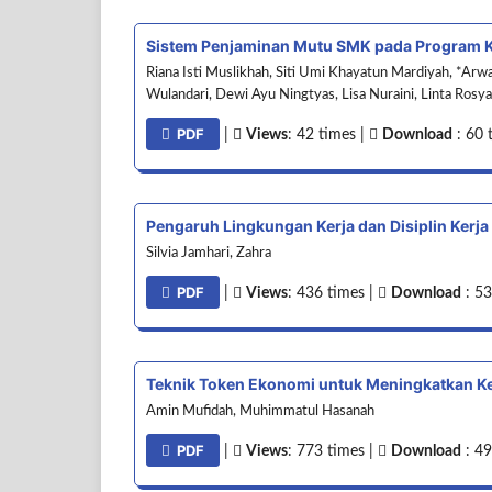
Sistem Penjaminan Mutu SMK pada Program K
Riana Isti Muslikhah, Siti Umi Khayatun Mardiyah, *Ar
Wulandari, Dewi Ayu Ningtyas, Lisa Nuraini, Linta Rosya
PDF
|
Views
: 42 times |
Download
: 60 
Pengaruh Lingkungan Kerja dan Disiplin Kerja
Silvia Jamhari, Zahra
PDF
|
Views
: 436 times |
Download
: 53
Teknik Token Ekonomi untuk Meningkatkan Ke
Amin Mufidah, Muhimmatul Hasanah
PDF
|
Views
: 773 times |
Download
: 49