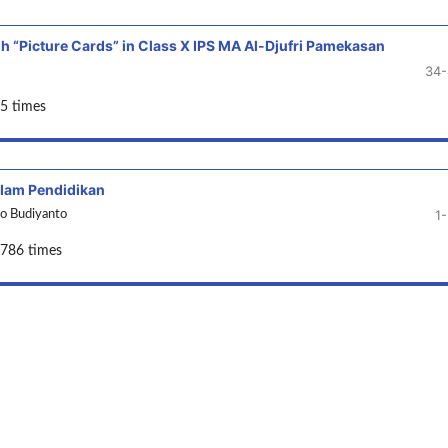
gh “Picture Cards” in Class X IPS MA Al-Djufri Pamekasan
34-
5 times
alam Pendidikan
1
o Budiyanto
2786 times