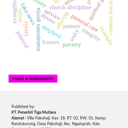
spiritual growth
creation narrative
ministry
evangelism
fake news
church discipline
manajemen gereja
service
props
offering
throne
pastoral care
family
pastors
shepherd
example
integrity
unity
pastoral
hoaxes
poverty
MAKE A SUBMISSION
Published by:
PT. Penerbit Tiga Mutiara
Alamat :
Villa Pakuhaji, Kav. 18. RT. 02, RW. 01, Kamp.
Randukurung, Desa Pakuhaji, Kec. Ngamprah, Kab.