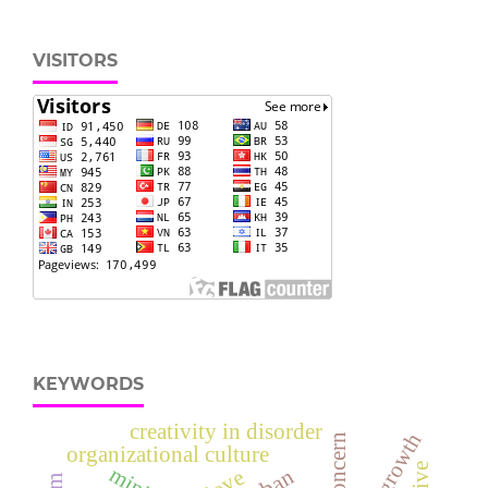
VISITORS
KEYWORDS
creativity in disorder
concern
organizational culture
urban
love