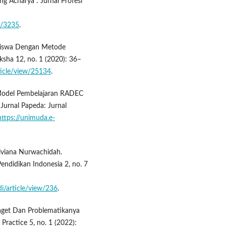
ng Acharya : Jurnal Profesi
ew/3235
.
r Siswa Dengan Metode
ksha 12, no. 1 (2020): 36–
rticle/view/25134
.
 “Model Pembelajaran RADEC
 Jurnal Papeda: Jurnal
https://unimuda.e-
Ulviana Nurwachidah.
endidikan Indonesia 2, no. 7
di/article/view/236
.
iaget Dan Problematikanya
Practice 5, no. 1 (2022):