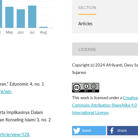
SECTION
Articles
LICENSE
Copyright (c) 2024 Afrilyanti, Desy Saf
Sujarwo
ran.” Edunomic 4, no. 1
org/wp-
This work is licensed under a
Creative
Commons Attribution-ShareAlike 4.0
erta Implikasinya Dalam
International License
.
an Konseling Islami 3, no. 2
tweet
share
/article/view/528
.