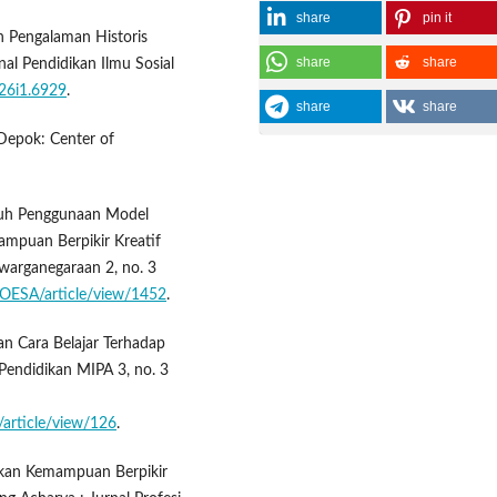
share
pin it
n Pengalaman Historis
share
share
nal Pendidikan Ilmu Sosial
v26i1.6929
.
share
share
Depok: Center of
aruh Penggunaan Model
mpuan Berpikir Kreatif
ewarganegaraan 2, no. 3
/BIOESA/article/view/1452
.
n Cara Belajar Terhadap
 Pendidikan MIPA 3, no. 3
/article/view/126
.
atkan Kemampuan Berpikir