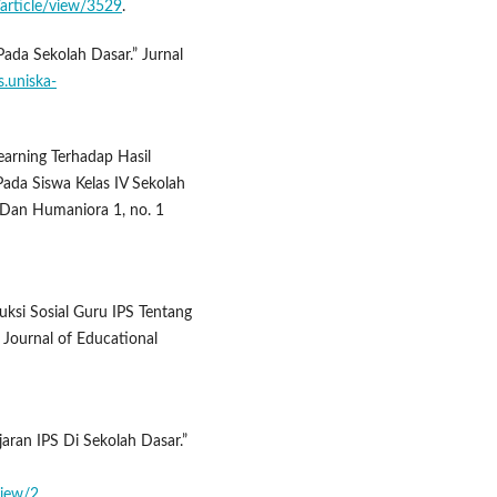
/article/view/3529
.
ada Sekolah Dasar.” Jurnal
s.uniska-
arning Terhadap Hasil
ada Siswa Kelas IV Sekolah
r Dan Humaniora 1, no. 1
ksi Sosial Guru IPS Tentang
Journal of Educational
lajaran IPS Di Sekolah Dasar.”
view/2
.