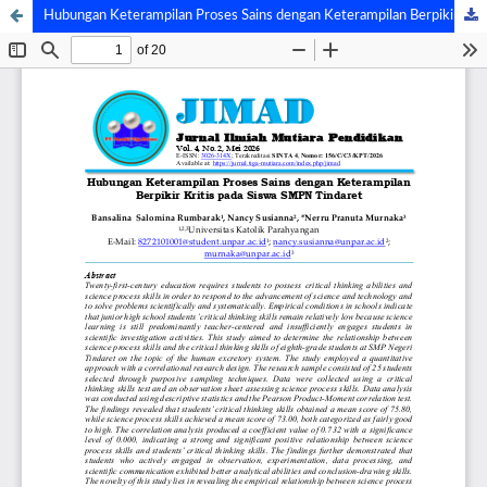
Hubungan Keterampilan Proses Sains dengan Keterampilan Berpikir Kritis pada Siswa SMPN Tindaret